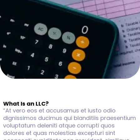
What Is an LLC?
“At vero eos et accusamus et iusto odio
dignissimos ducimus qui blanditiis praesentium
voluptatum deleniti atque corrupti quos
dolores et quas molestias excepturi sint