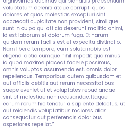
dignissimos ducimus qui blanditiis praesentium
voluptatum deleniti atque corrupti quos
dolores et quas molestias excepturi sint
occaecati cupiditate non provident, similique
sunt in culpa qui officia deserunt mollitia animi,
id est laborum et dolorum fuga. Et harum
quidem rerum facilis est et expedita distinctio.
Nam libero tempore, cum soluta nobis est
eligendi optio cumque nihil impedit quo minus
id quod maxime placeat facere possimus,
omnis voluptas assumenda est, omnis dolor
repellendus. Temporibus autem quibusdam et
aut officiis debitis aut rerum necessitatibus
saepe eveniet ut et voluptates repudiandae
sint et molestiae non recusandae. Itaque
earum rerum hic tenetur a sapiente delectus, ut
aut reiciendis voluptatibus maiores alias
consequatur aut perferendis doloribus
asperiores repellat.”